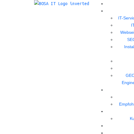
IT-Servi
I
Websei
SEO
Insta
GEO
Engine
Empfoh
K