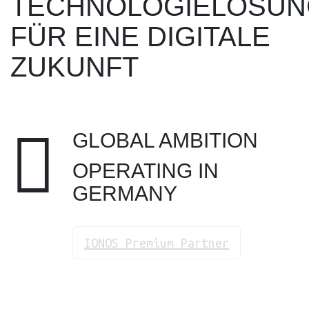
TECHNOLOGIELÖSU
FÜR EINE DIGITALE
ZUKUNFT
GLOBAL AMBITION
icon
icon-
OPERATING IN
icon-
17
GERMANY
IONOS Premium Partner