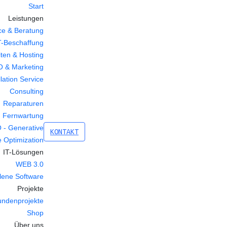
Start
Leistungen
ce & Beratung
T-Beschaffung
ten & Hosting
 & Marketing
llation Service
Consulting
Reparaturen
Fernwartung
 - Generative
KONTAKT
 Optimization
IT-Lösungen
WEB 3.0
lene Software
Projekte
undenprojekte
Shop
Über uns