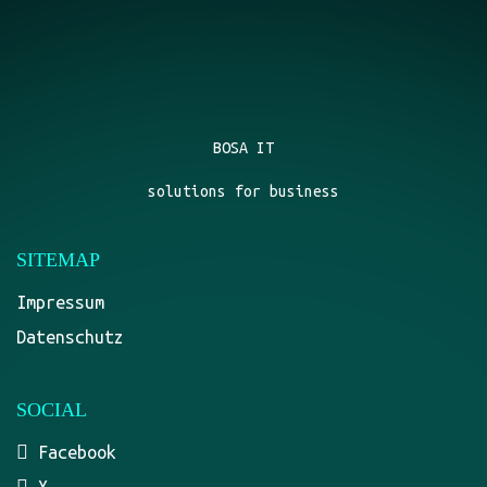
SOCIAL
Facebook
X
Instagram
Youtube
TELEFON
(06392) 868818
EMAIL
info@bosa-it.de
ADRESSE
Falkenburgstr. 3