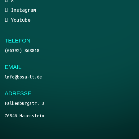
76846 Hauenstein
© {2025} All rights reserverd. Powered by BOSA IT