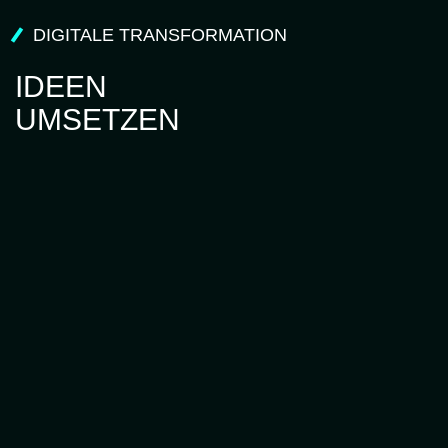
DIGITALE TRANSFORMATION
IDEEN
UMSETZEN
Das Potenzial eines Unternehmens wird durch seine
Vision, strategische Planung und die Hingabe seines
Teams angetrieben. Es geht darum, sich kontinuierlich an
die sich wandelnde Geschäftswelt anzupassen und der
Konkurrenz einen Schritt voraus zu sein.